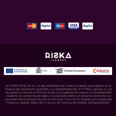
ALFONSO RIVILLAS S.L. ha sido beneficiaria de Fondos Europeos, cuyo objetivo es el
refuerzo del crecimiento sostenible y la competitividad de las PYMES, y gracias al cual
ha puesto en marcha un Plan de Acción con el objetivo de mejorar su competitividad
mediante la transformación digital, la promoción online y el comercio electrónico en
mercados internacionales durante el año 2025. Para ello ha contado con el apoyo del
Programa Xpande Digital de la Cámara de Comercio de Andújar #EuropaSeSiente”