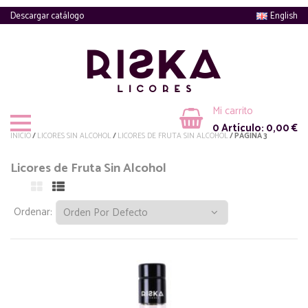
Descargar catálogo
English
Mi carrito
0
Artículo:
0,00
€
INICIO
/
LICORES SIN ALCOHOL
/
LICORES DE FRUTA SIN ALCOHOL
/ PÁGINA 3
Licores de Fruta Sin Alcohol
Ordenar: