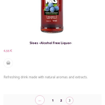
Sloes –Alcohol Free Liquor-
6,55
€
Refreshing drink made with natural aromas and extracts.
←
1
2
3