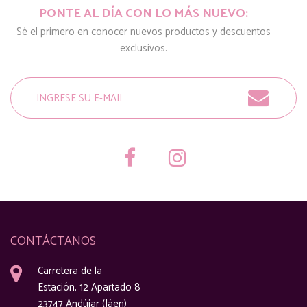
PONTE AL DÍA CON LO MÁS NUEVO:
Sé el primero en conocer nuevos productos y descuentos
exclusivos.
CONTÁCTANOS
Carretera de la
Estación, 12 Apartado 8
23747 Andújar (Jáen)