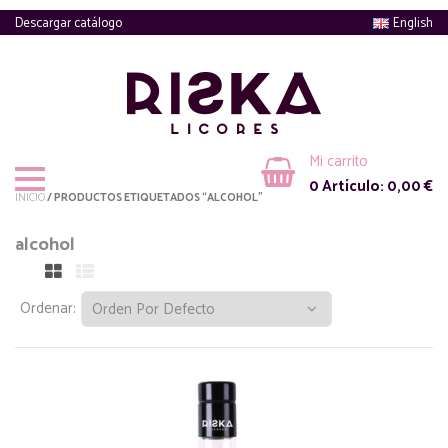
Descargar catálogo
English
Mi carrito
0
Artículo:
0,00
€
INICIO
/ PRODUCTOS ETIQUETADOS “ALCOHOL”
alcohol
Ordenar: