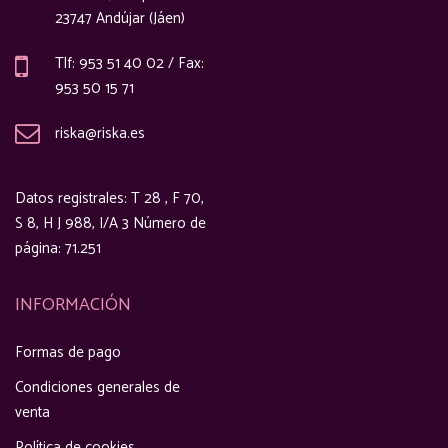
23747 Andújar (Jáen)
Tlf: 953 51 40 02 / Fax:
953 50 15 71
riska@riska.es
Datos registrales: T 28 , F 70,
S 8, H J 988, I/A 3 Número de
página: 71.251
INFORMACIÓN
Formas de pago
Condiciones generales de
venta
Política de cookies