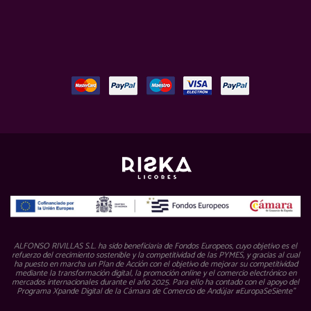
ALFONSO RIVILLAS S.L. ha sido beneficiaria de Fondos Europeos, cuyo objetivo es el
refuerzo del crecimiento sostenible y la competitividad de las PYMES, y gracias al cual
ha puesto en marcha un Plan de Acción con el objetivo de mejorar su competitividad
mediante la transformación digital, la promoción online y el comercio electrónico en
mercados internacionales durante el año 2025. Para ello ha contado con el apoyo del
Programa Xpande Digital de la Cámara de Comercio de Andújar #EuropaSeSiente”