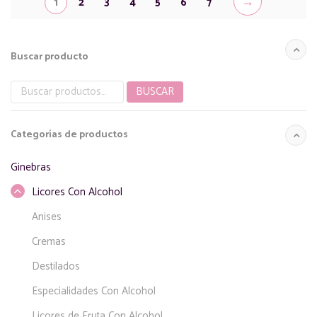
→
1
2
3
4
5
6
7
Buscar producto
BUSCAR
Buscar
por:
Categorías de productos
Ginebras
Licores Con Alcohol
Anises
Cremas
Destilados
Especialidades Con Alcohol
Licores de Fruta Con Alcohol