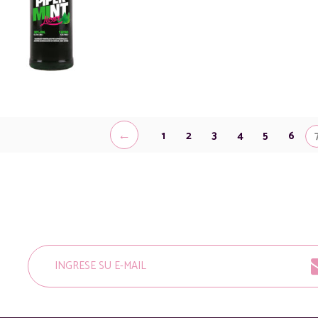
←
1
2
3
4
5
6