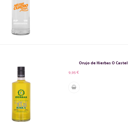
Orujo de Hierbas O Caste
9,95
€