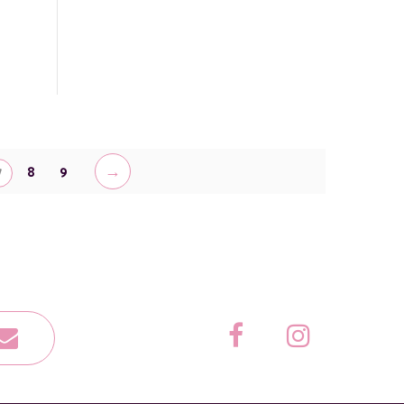
→
7
8
9