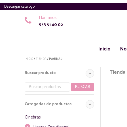
Descargar catálogo
Llámanos:
953 51 40 02
Inicio
No
INICIO
/
TIENDA
/ PÁGINA 7
Tienda
Buscar producto
BUSCAR
Buscar
por:
Categorías de productos
Ginebras