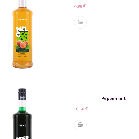
6,95
€
Peppermint
10,50
€