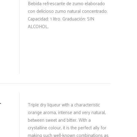
Bebida refrescante de zumo elaborado
con delicioso zumo natural concentrado.
Capacidad: 1 litro. Graduación: SIN
ALCOHOL.
-
Triple dry liqueur with a characteristic
orange aroma, intense and very natural,
between sweet and bitter. With a
crystalline colour, it is the perfect ally for
making such well-known combinations as