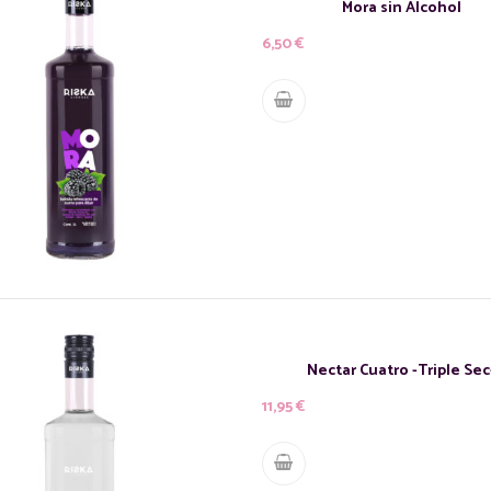
Mora sin Alcohol
6,50
€
Nectar Cuatro -Triple Sec
11,95
€