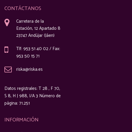
CONTÁCTANOS
Carretera de la
Estación, 12 Apartado 8
23747 Andújar (Jáen)
Tlf: 953 51 40 02 / Fax:
953 50 15 71
riska@riska.es
Datos registrales: T 28 , F 70,
S 8, H J 988, I/A 3 Número de
página: 71.251
INFORMACIÓN