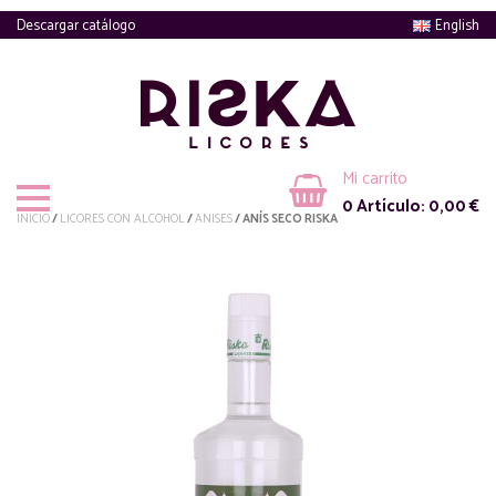
Descargar catálogo
English
Mi carrito
0
Artículo:
0,00
€
INICIO
/
LICORES CON ALCOHOL
/
ANISES
/ ANÍS SECO RISKA