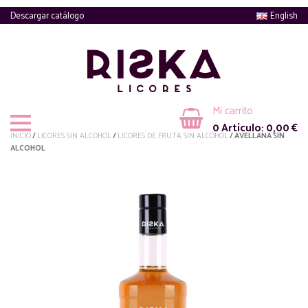
Descargar catálogo
English
Mi carrito
0
Artículo:
0,00
€
INICIO
/
LICORES SIN ALCOHOL
/
LICORES DE FRUTA SIN ALCOHOL
/ AVELLANA SIN
ALCOHOL