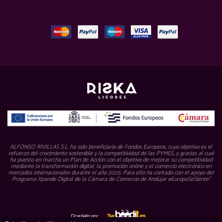
ALFONSO RIVILLAS S.L. ha sido beneficiaria de Fondos Europeos, cuyo objetivo es el
refuerzo del crecimiento sostenible y la competitividad de las PYMES, y gracias al cual
ha puesto en marcha un Plan de Acción con el objetivo de mejorar su competitividad
mediante la transformación digital, la promoción online y el comercio electrónico en
mercados internacionales durante el año 2025. Para ello ha contado con el apoyo del
Programa Xpande Digital de la Cámara de Comercio de Andújar #EuropaSeSiente”
Diseñado por: