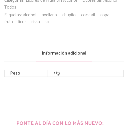
Categorías:
Licores de Fruta Sin Alcohol
Licores Sin Alcohol
Todos
Etiquetas:
alcohol
avellana
chupito
cocktail
copa
fruta
licor
riska
sin
Información adicional
Peso
1 kg
PONTE AL DÍA CON LO MÁS NUEVO: