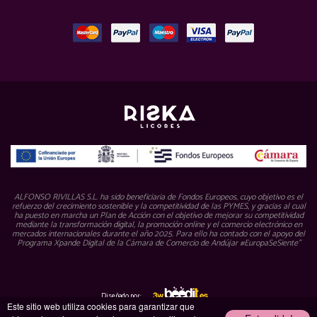
ALFONSO RIVILLAS S.L. ha sido beneficiaria de Fondos Europeos, cuyo objetivo es el
refuerzo del crecimiento sostenible y la competitividad de las PYMES, y gracias al cual
ha puesto en marcha un Plan de Acción con el objetivo de mejorar su competitividad
mediante la transformación digital, la promoción online y el comercio electrónico en
mercados internacionales durante el año 2025. Para ello ha contado con el apoyo del
Programa Xpande Digital de la Cámara de Comercio de Andújar #EuropaSeSiente”
Diseñado por:
Este sitio web utiliza cookies para garantizar que