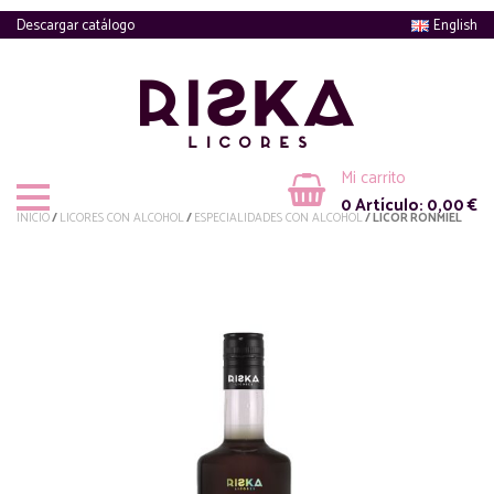
Descargar catálogo
English
Mi carrito
0
Artículo:
0,00
€
INICIO
/
LICORES CON ALCOHOL
/
ESPECIALIDADES CON ALCOHOL
/ LICOR RONMIEL