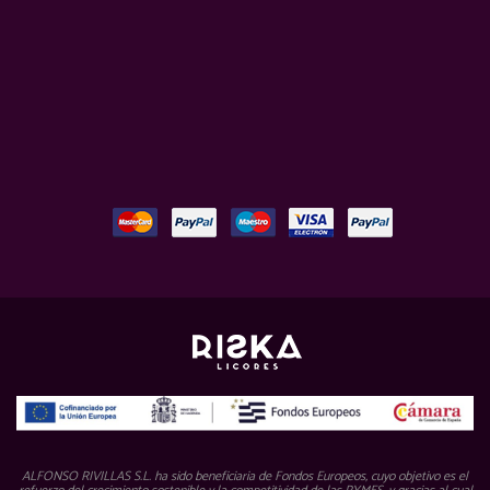
ALFONSO RIVILLAS S.L. ha sido beneficiaria de Fondos Europeos, cuyo objetivo es el