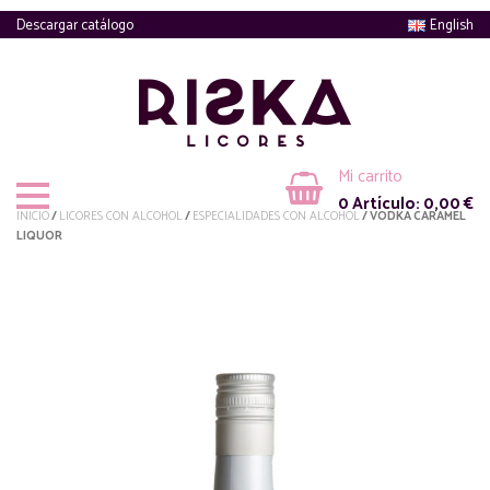
Descargar catálogo
English
Mi carrito
0
Artículo:
0,00
€
INICIO
/
LICORES CON ALCOHOL
/
ESPECIALIDADES CON ALCOHOL
/ VODKA CARAMEL
LIQUOR