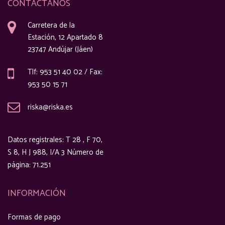
CONTÁCTANOS
Carretera de la
Estación, 12 Apartado 8
23747 Andújar (Jáen)
Tlf: 953 51 40 02 / Fax:
953 50 15 71
riska@riska.es
Datos registrales: T 28 , F 70,
S 8, H J 988, I/A 3 Número de
página: 71.251
INFORMACIÓN
Formas de pago