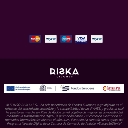
ALFONSO RIVILLAS S.L. ha sido beneficiaria de Fondos Europeos, cuyo objetivo es el
refuerzo del crecimiento sostenible y la competitividad de las PYMES, y gracias al cual
ha puesto en marcha un Plan de Acción con el objetivo de mejorar su competitividad
mediante la transformación digital, la promoción online y el comercio electrónico en
mercados internacionales durante el año 2025. Para ello ha contado con el apoyo del
Programa Xpande Digital de la Cámara de Comercio de Andújar #EuropaSeSiente”