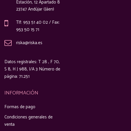
Estación, 12 Apartado 8
23747 Andújar (Jáen)
Tlf: 953 51 40 02 / Fax:
953 50 15 71
riska@riska.es
Datos registrales: T 28 , F 70,
S 8, H J 988, I/A 3 Número de
página: 71.251
INFORMACIÓN
Formas de pago
Condiciones generales de
venta