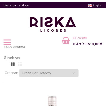
Descargar catálogo
English
Mi carrito
0
Artículo:
0,00
€
INICIO
/ GINEBRAS
Ginebras
Ordenar: