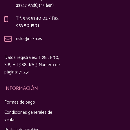
23747 Andújar (Jáen)
Tlf: 953 51 40 02 / Fax:
953 50 15 71
riska@riska.es
Datos registrales: T 28 , F 70,
S 8, H J 988, I/A 3 Número de
página: 71.251
INFORMACIÓN
Formas de pago
Condiciones generales de
venta
Política de cookies