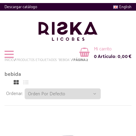
Descargar catálogo
English
Mi carrito
0
Artículo:
0,00
€
INICIO
/
PRODUCTOS ETIQUETADOS “BEBIDA”
/ PÁGINA 2
bebida
Ordenar: