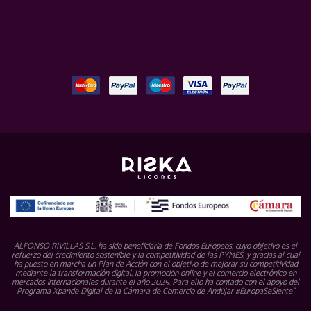
ALFONSO RIVILLAS S.L. ha sido beneficiaria de Fondos Europeos, cuyo objetivo es el
refuerzo del crecimiento sostenible y la competitividad de las PYMES, y gracias al cual
ha puesto en marcha un Plan de Acción con el objetivo de mejorar su competitividad
mediante la transformación digital, la promoción online y el comercio electrónico en
mercados internacionales durante el año 2025. Para ello ha contado con el apoyo del
Programa Xpande Digital de la Cámara de Comercio de Andújar #EuropaSeSiente”