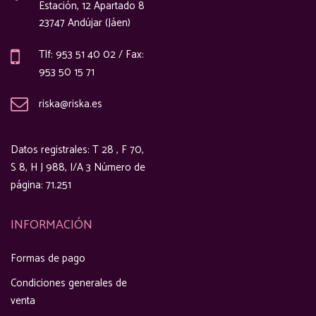
Estación, 12 Apartado 8
23747 Andújar (Jáen)
Tlf: 953 51 40 02 / Fax:
953 50 15 71
riska@riska.es
Datos registrales: T 28 , F 70,
S 8, H J 988, I/A 3 Número de
página: 71.251
INFORMACIÓN
Formas de pago
Condiciones generales de
venta