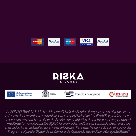
ALFONSO RIVILLAS S.L. ha sido beneficiaria de Fondos Europeos, cuyo objetivo es el
refuerzo del crecimiento sostenible y la competitividad de las PYMES, y gracias al cual
ha puesto en marcha un Plan de Acción con el objetivo de mejorar su competitividad
mediante la transformación digital, la promoción online y el comercio electrónico en
mercados internacionales durante el año 2025. Para ello ha contado con el apoyo del
Programa Xpande Digital de la Cámara de Comercio de Andújar #EuropaSeSiente”