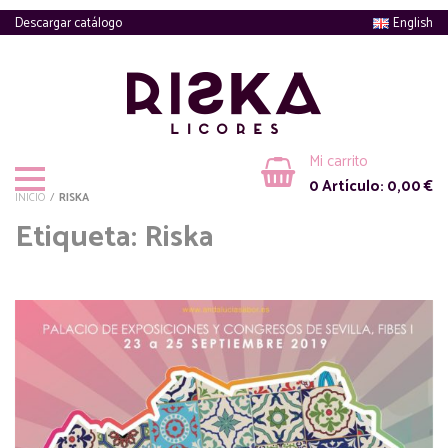
Descargar catálogo
English
Mi carrito
0
Artículo:
0,00
€
INICIO
/
RISKA
Etiqueta: Riska