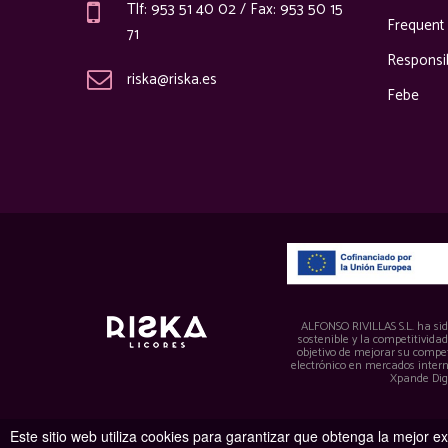
Tlf: 953 51 40 02 / Fax: 953 50 15
Frequent
71
Responsi
riska@riska.es
Febe
ALFONSO RIVILLAS S.L. ha sido
sostenible y la competitivida
objetivo de mejorar su compet
electrónico en mercados inter
Xpande Dig
Este sitio web utiliza cookies para garantizar que obtenga la mejor e