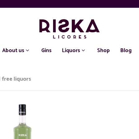
About us
Gins
Liquors
Shop
Blog
 free liquors