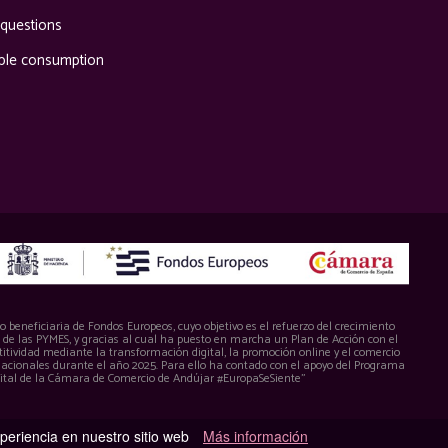
 questions
ble consumption
 beneficiaria de Fondos Europeos, cuyo objetivo es el refuerzo del crecimiento
d de las PYMES, y gracias al cual ha puesto en marcha un Plan de Acción con el
itividad mediante la transformación digital, la promoción online y el comercio
nacionales durante el año 2025. Para ello ha contado con el apoyo del Programa
ital de la Cámara de Comercio de Andújar #EuropaSeSiente”
xperiencia en nuestro sitio web
Más información