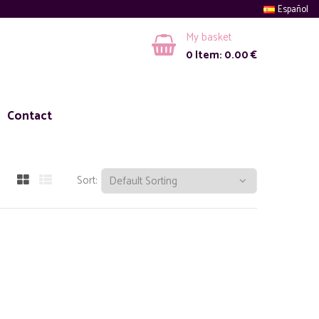
Español
My basket
0
Item:
0.00
€
Contact
Sort: