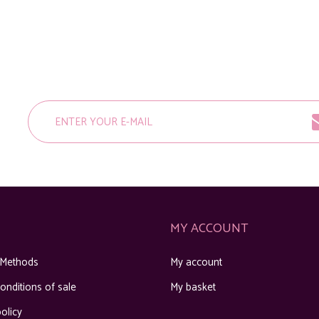
MY ACCOUNT
 Methods
My account
onditions of sale
My basket
olicy