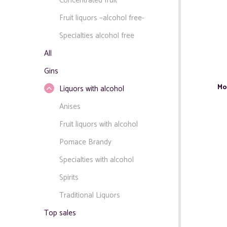
Concentrated fruit
Fruit liquors –alcohol free-
Specialties alcohol free
All
Gins
Mo
Liquors with alcohol
Anises
Fruit liquors with alcohol
Pomace Brandy
Specialties with alcohol
Spirits
Traditional Liquors
Top sales