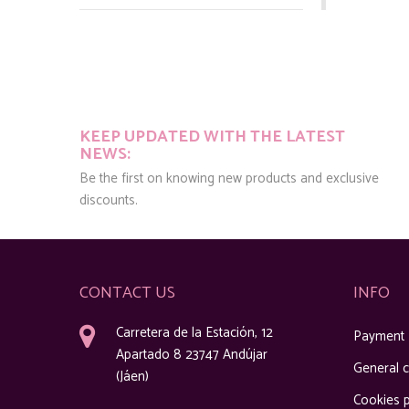
KEEP UPDATED WITH THE LATEST
NEWS:
Be the first on knowing new products and exclusive
discounts.
CONTACT US
INFO
Carretera de la Estación, 12
Payment
Apartado 8 23747 Andújar
General c
(Jáen)
Cookies p