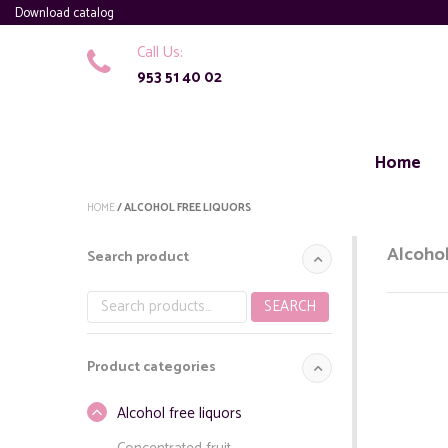
Download catalog
Call Us:
953 51 40 02
Home
HOME
/ ALCOHOL FREE LIQUORS
Alcohol
Search product
SEARCH
Search
for:
Product categories
Alcohol free liquors