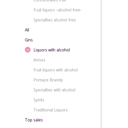
Concentrated fruit
Fruit liquors –alcohol free-
Specialties alcohol free
All
Gins
Liquors with alcohol
Anises
Fruit liquors with alcohol
Pomace Brandy
Specialties with alcohol
Spirits
Traditional Liquors
Top sales