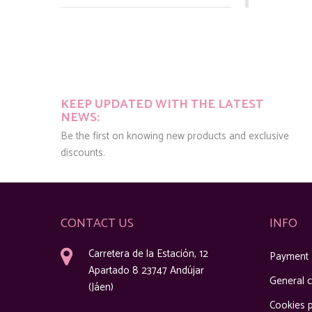
KEEP UPDATED WITH THE LATEST
NEWS:
Be the first on knowing new products and exclusive
discounts.
CONTACT US
INFO
Carretera de la Estación, 12
Payment
Apartado 8 23747 Andújar
General c
(Jáen)
Cookies p