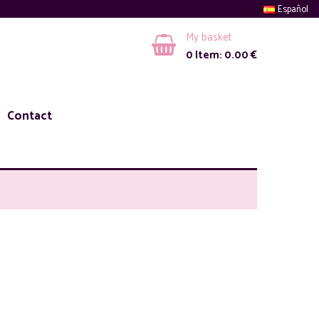
Español
My basket
0
Item:
0.00
€
Contact