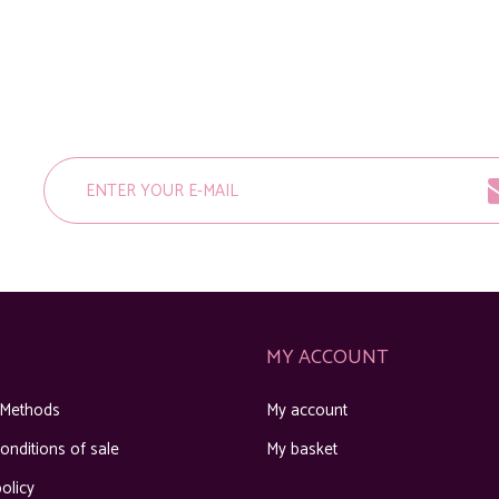
MY ACCOUNT
 Methods
My account
onditions of sale
My basket
olicy