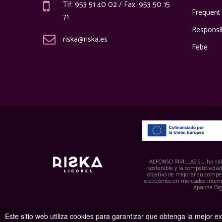
Tlf: 953 51 40 02 / Fax: 953 50 15
Frequent
71
Responsi
riska@riska.es
Febe
ALFONSO RIVILLAS S.L. ha sido
sostenible y la competitivida
objetivo de mejorar su compet
electrónico en mercados inter
Xpande Dig
Este sitio web utiliza cookies para garantizar que obtenga la mejor e