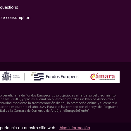
 questions
ble consumption
 beneficiaria de Fondos Europeos, cuyo objetivo es el refuerzo del crecimiento
d de las PYMES, y gracias al cual ha puesto en marcha un Plan de Acción con el
itividad mediante la transformación digital, la promoción online y el comercio
nacionales durante el año 2025. Para ello ha contado con el apoyo del Programa
ital de la Cámara de Comercio de Andújar #EuropaSeSiente”
xperiencia en nuestro sitio web
Más información