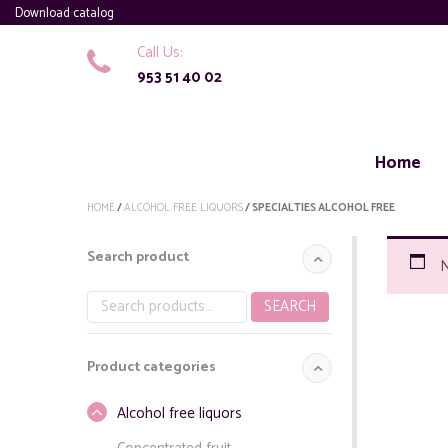
Download catalog
Call Us:
953 51 40 02
Home
HOME
/
ALCOHOL FREE LIQUORS
/ SPECIALTIES ALCOHOL FREE
Search product
N
SEARCH
Search
for:
Product categories
Alcohol free liquors