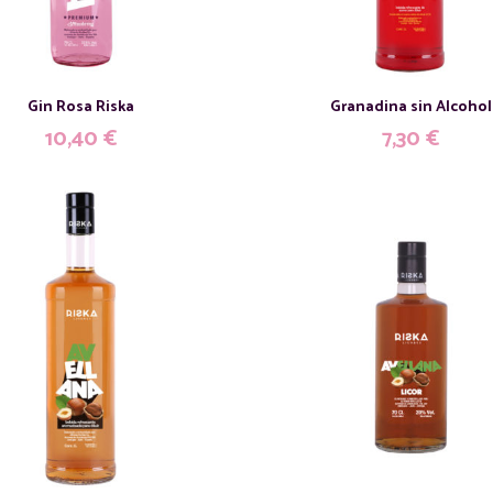
Gin Rosa Riska
Granadina sin Alcohol
10,40
€
7,30
€