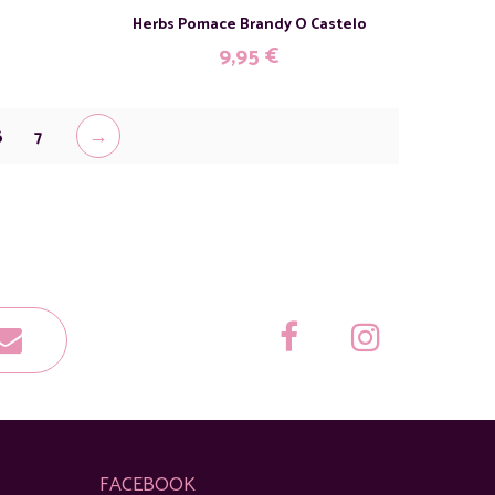
Herbs Pomace Brandy O Castelo
9,95
€
→
6
7
FACEBOOK