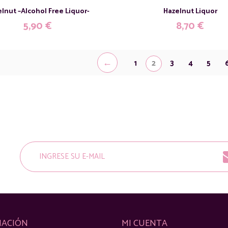
lnut –Alcohol Free Liquor-
Hazelnut Liquor
5,90
€
8,70
€
←
1
2
3
4
5
MACIÓN
MI CUENTA