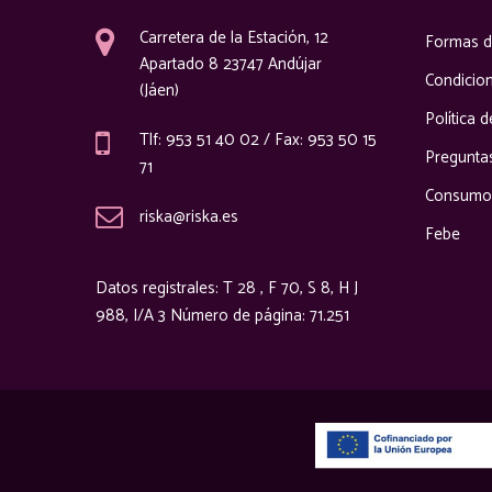
Carretera de la Estación, 12
Formas d
Apartado 8 23747 Andújar
Condicio
(Jáen)
Política 
Tlf: 953 51 40 02 / Fax: 953 50 15
Pregunta
71
Consumo 
riska@riska.es
Febe
Datos registrales: T 28 , F 70, S 8, H J
988, I/A 3 Número de página: 71.251