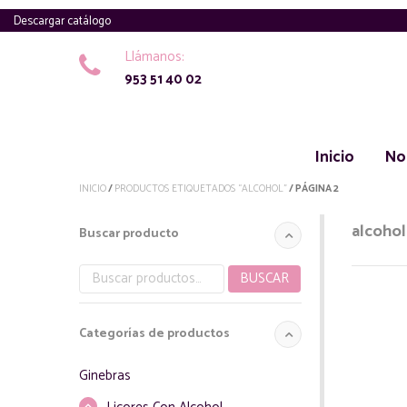
Descargar catálogo
Llámanos:
953 51 40 02
Inicio
No
INICIO
/
PRODUCTOS ETIQUETADOS “ALCOHOL”
/ PÁGINA 2
alcohol
Buscar producto
BUSCAR
Buscar
por:
Categorías de productos
Ginebras